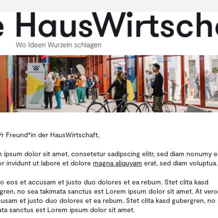
/r Freund*in der HausWirtschaft,
 ipsum dolor sit amet, consetetur sadipscing elitr, sed diam nonumy 
r invidunt ut labore et dolore
magna aliquyam
erat, sed diam voluptua.
ro eos et accusam et justo duo dolores et ea rebum. Stet clita kasd
gren, no sea takimata sanctus est Lorem ipsum dolor sit amet. At ver
cusam et justo duo dolores et ea rebum. Stet clita kasd
gubergren
, no
ata sanctus est Lorem ipsum dolor sit amet.