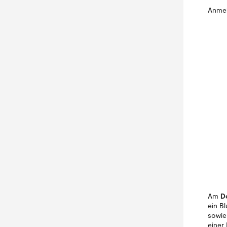
Anmel
Am
D
ein B
sowie 
einer