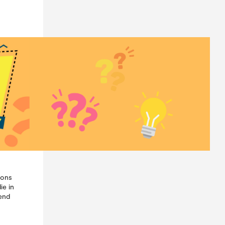
ions
ie in
end
m