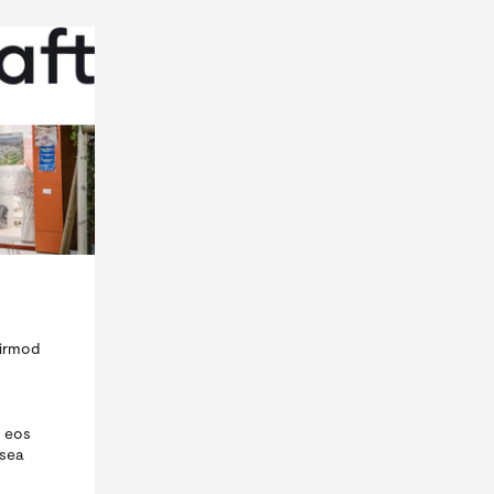
eirmod
o eos
 sea