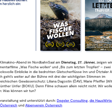
Klimakino-Abend im NordbahnSaal am
Dienstag, 27. Jänner,
zeigen wir
entarfilme „Was Fische wollen“ und „Bis zum letzten Tropfen“ – zwei
ucksvolle Einblicke in die bedrohten Gletscherflüsse Inn und Ötztaler 
h geht’s weiter auf der Bühne mit drei der wichtigsten Stimmen im
reichischen Gewässerschutz: Liliana Dagostin (ÖAV), Marie Pfeiffer (W
ünther Unfer (BOKU). Denn Filme schauen allein reicht nicht. Wir woll
n: Was können wir tun?
eranstaltung wird unterstützt durch:
Degeler Consulting
,
die HausWirts
Österreich
und
Alpenverein Österreich