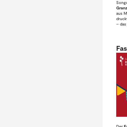
Songc
Granz
aus M
druck
– das 
Fas
Der
F