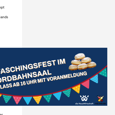
ept
Bands
er