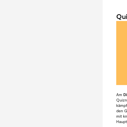
Qui
Am
D
Quizn
kämpf
den G
mit k
Haupt