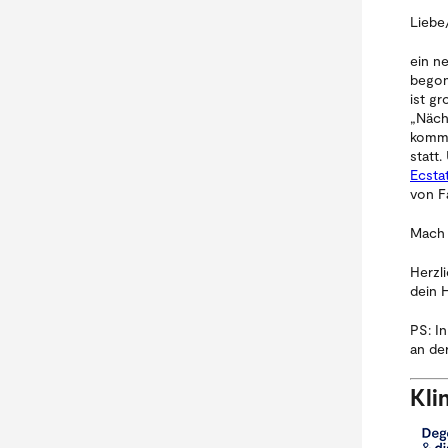
Liebe
ein n
bego
ist g
„Näch
kommt
statt.
Ecsta
von F
Mach 
Herzl
dein 
PS: I
an de
Kli