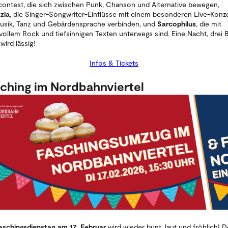
ontest, die sich zwischen Punk, Chanson und Alternative bewegen,
zla
, die Singer-Songwriter-Einflüsse mit einem besonderen Live-Konz
usik, Tanz und Gebärdensprache verbinden, und
Sarcophilus
, die mit
vollem Rock und tiefsinnigen Texten unterwegs sind. Eine Nacht, drei 
wird lässig!
Infos & Tickets
ching im Nordbahnviertel
aschingsdienstag am 17. Februar
wird wieder bunt, laut und fröhlich! D