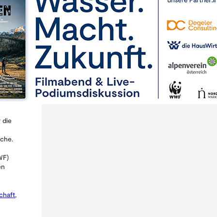
 die
Ache.
WF)
en
chaft
,