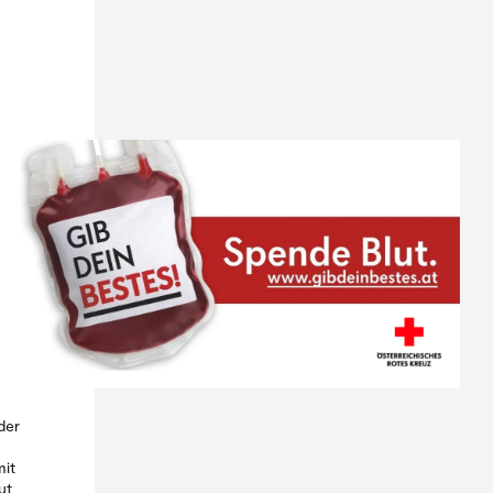
der
mit
ut