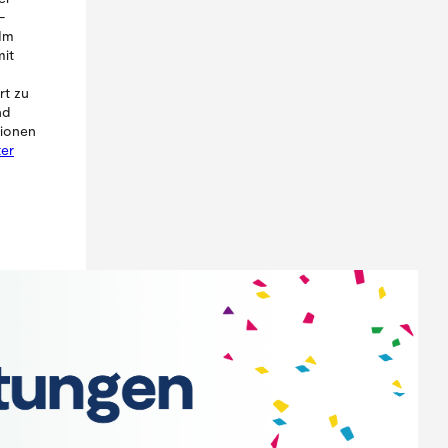
-
 Im
mit
rt zu
nd
tionen
er