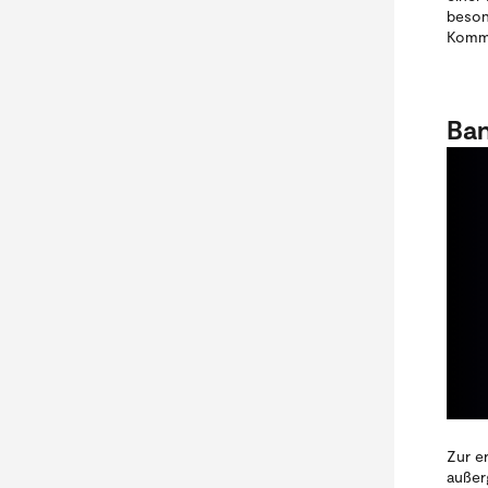
beson
Komm 
Ban
Zur e
außer