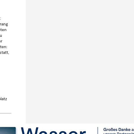
t
drang
bten
zu
er
ten:
tatt,
latz