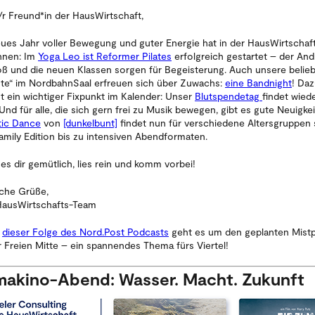
/r Freund*in der HausWirtschaft,
eues Jahr voller Bewegung und guter Energie hat in der HausWirtschaf
nnen: Im
Yoga Leo ist Reformer Pilates
erfolgreich gestartet – der An
roß und die neuen Klassen sorgen für Begeisterung. Auch unsere belie
te“ im NordbahnSaal erfreuen sich über Zuwachs:
eine Bandnight
! Da
 ein wichtiger Fixpunkt im Kalender: Unser
Blutspendetag
findet wied
 Und für alle, die sich gern frei zu Musik bewegen, gibt es gute Neuigkei
tic Dance
von
[dunkelbunt]
findet nun für verschiedene Altersgruppen s
amily Edition bis zu intensiven Abendformaten.
es dir gemütlich, lies rein und komm vorbei!
iche Grüße,
HausWirtschafts-Team
n
dieser Folge des
Nord.Post Podcasts
geht es um den geplanten Mistp
r Freien Mitte – ein spannendes Thema fürs Viertel!
makino-Abend: Wasser. Macht. Zukunft