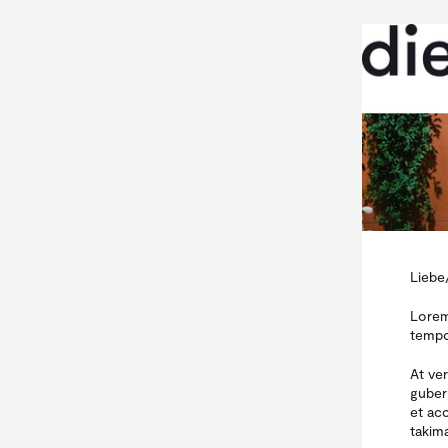
Liebe
Lorem
tempo
At ve
guber
et ac
takim