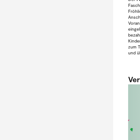
Fasch
Fröhl
Ansch
Voran
eingel
bezah
Kinde
zum T
und ü
Ver