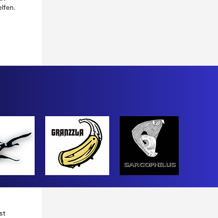
lfen.
st