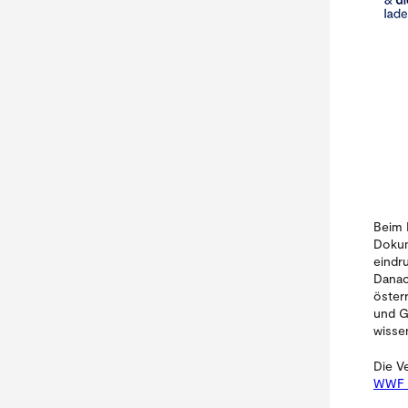
Beim 
Dokum
eindr
Danac
öster
und G
wisse
Die V
WWF 